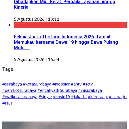
Dihadapkan Misi Berat, Perbaiki Layanan hingga
Kinerja
5 Agustus 2026 | 19:11
Felicia Juara The Icon Indonesia 2026: Tampil
Memukau bersama Dewa 19 hingga Bawa Pulang
Mobil ...
5 Agustus 2026 | 16:54
Tags
#surabaya
#kotaSurabaya
#indosiar
#antv
#sctv
#pemkotsurabaya
#ericahyadi
Surabaya
#inisurabaya
#walikotasurabaya
#single
#covid19
#jakarta
#keretaapi
#sidoarjo
#NET