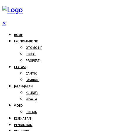
✕
HOME
EKONOMI-BISNIS
OTOMOTIF
SINYAL
PROPERTI
ETALASE
CANTIK
FASHION
JALAN-JALAN
KULINER
WISATA
VIDEO
SINEMA
KESEHATAN
PENDIDIKAN