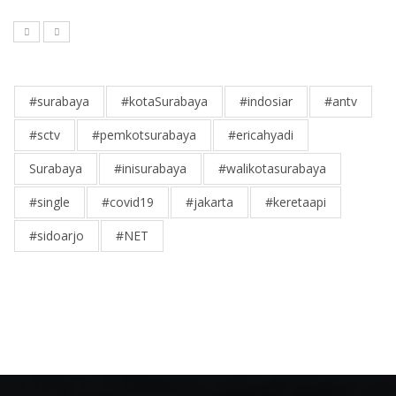
#surabaya
#kotaSurabaya
#indosiar
#antv
#sctv
#pemkotsurabaya
#ericahyadi
Surabaya
#inisurabaya
#walikotasurabaya
#single
#covid19
#jakarta
#keretaapi
#sidoarjo
#NET