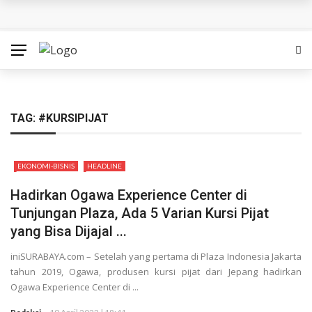
Bukan Sekadar Kisah Religi, Habib Jafar Ajak Warga
Surabaya Memahami Arti Ikhlas dan Dewasa di Film ‘Seni
Merayu Tuhan’
Ambisi Besar di Era AI: Indosat Bangun ‘Pabrik AI’ untuk
TAG:
#KURSIPIJAT
Pasar Asia-Pasifik
EKONOMI-BISNIS
HEADLINE
Mobeng Buka Cabang ke-30 di Sidoarjo, Bidik Pemilik
Hadirkan Ogawa Experience Center di
Mobil Seken dengan Layanan Serba Lengkap
Tunjungan Plaza, Ada 5 Varian Kursi Pijat
yang Bisa Dijajal ...
SedulurRun 2026 Tambah Kategori 10K: Ajak Peserta
iniSURABAYA.com – Setelah yang pertama di Plaza Indonesia Jakarta
Berlari Sambil Bantu Santri dan Guru Honorer
tahun 2019, Ogawa, produsen kursi pijat dari Jepang hadirkan
Ogawa Experience Center di ...
Siapa Pantas Memimpin KBS? Pemkot Surabaya Uji 24