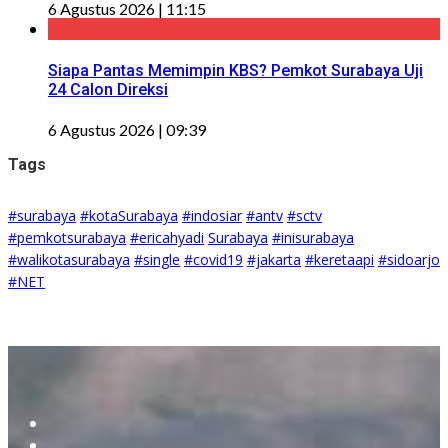
6 Agustus 2026 | 11:15
Siapa Pantas Memimpin KBS? Pemkot Surabaya Uji
24 Calon Direksi
6 Agustus 2026 | 09:39
Tags
#surabaya
#kotaSurabaya
#indosiar
#antv
#sctv
#pemkotsurabaya
#ericahyadi
Surabaya
#inisurabaya
#walikotasurabaya
#single
#covid19
#jakarta
#keretaapi
#sidoarjo
#NET