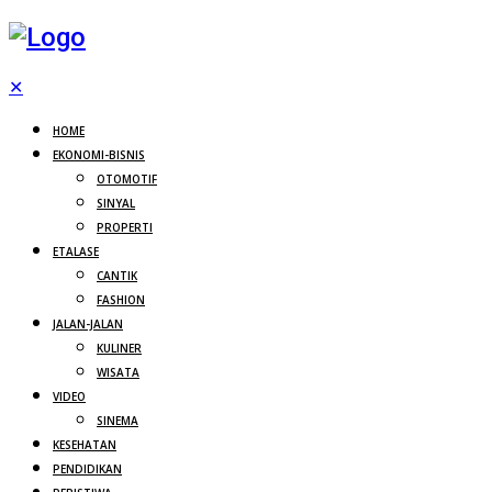
✕
HOME
EKONOMI-BISNIS
OTOMOTIF
SINYAL
PROPERTI
ETALASE
CANTIK
FASHION
JALAN-JALAN
KULINER
WISATA
VIDEO
SINEMA
KESEHATAN
PENDIDIKAN