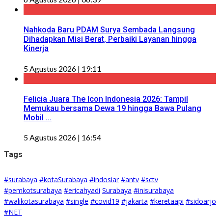
Nahkoda Baru PDAM Surya Sembada Langsung
Dihadapkan Misi Berat, Perbaiki Layanan hingga
Kinerja
5 Agustus 2026 | 19:11
Felicia Juara The Icon Indonesia 2026: Tampil
Memukau bersama Dewa 19 hingga Bawa Pulang
Mobil ...
5 Agustus 2026 | 16:54
Tags
#surabaya
#kotaSurabaya
#indosiar
#antv
#sctv
#pemkotsurabaya
#ericahyadi
Surabaya
#inisurabaya
#walikotasurabaya
#single
#covid19
#jakarta
#keretaapi
#sidoarjo
#NET