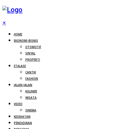
✕
HOME
EKONOMI-BISNIS
OTOMOTIF
SINYAL
PROPERTI
ETALASE
CANTIK
FASHION
JALAN-JALAN
KULINER
WISATA
VIDEO
SINEMA
KESEHATAN
PENDIDIKAN