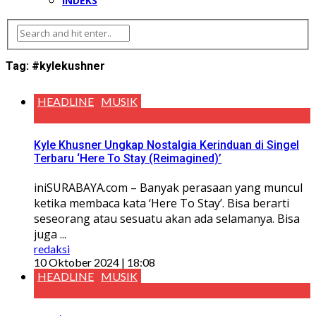
INDEKS
Tag:
#kylekushner
HEADLINE
MUSIK
Kyle Khusner Ungkap Nostalgia Kerinduan di Singel
Terbaru ‘Here To Stay (Reimagined)’
iniSURABAYA.com – Banyak perasaan yang muncul
ketika membaca kata ‘Here To Stay’. Bisa berarti
seseorang atau sesuatu akan ada selamanya. Bisa
juga ...
redaksi
10 Oktober 2024 | 18:08
HEADLINE
MUSIK