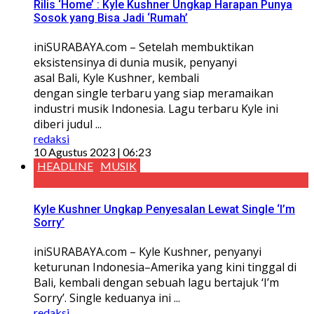
Rilis ‘Home’ : Kyle Kushner Ungkap Harapan Punya
Sosok yang Bisa Jadi ‘Rumah’
iniSURABAYA.com – Setelah membuktikan
eksistensinya di dunia musik, penyanyi
asal Bali, Kyle Kushner, kembali
dengan single terbaru yang siap meramaikan
industri musik Indonesia. Lagu terbaru Kyle ini
diberi judul ...
redaksi
10 Agustus 2023 | 06:23
HEADLINE
MUSIK
Kyle Kushner Ungkap Penyesalan Lewat Single ‘I’m
Sorry’
iniSURABAYA.com – Kyle Kushner, penyanyi
keturunan Indonesia–Amerika yang kini tinggal di
Bali, kembali dengan sebuah lagu bertajuk ‘I’m
Sorry’. Single keduanya ini ...
redaksi