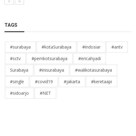
TAGS
#surabaya
#kotaSurabaya
#indosiar
#antv
#sctv
#pemkotsurabaya
#ericahyadi
Surabaya
#inisurabaya
#walikotasurabaya
#single
#covid19
#jakarta
#keretaapi
#sidoarjo
#NET