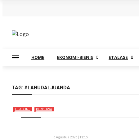
Jumat, Agustus 7
HOME
EKONOMI-BISNIS
ETALASE
TAG:
#LANUDALJUANDA
HEADLINE
PERISTIWA
6 Agustus 2026 | 11:15