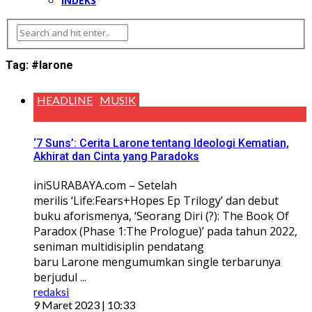
INDEKS
Tag:
#larone
HEADLINE
MUSIK
‘7 Suns’: Cerita Larone tentang Ideologi Kematian,
Akhirat dan Cinta yang Paradoks
iniSURABAYA.com – Setelah
merilis ‘Life:Fears+Hopes Ep Trilogy’ dan debut
buku aforismenya, ‘Seorang Diri (?): The Book Of
Paradox (Phase 1:The Prologue)’ pada tahun 2022,
seniman multidisiplin pendatang
baru Larone mengumumkan single terbarunya
berjudul ...
redaksi
9 Maret 2023 | 10:33