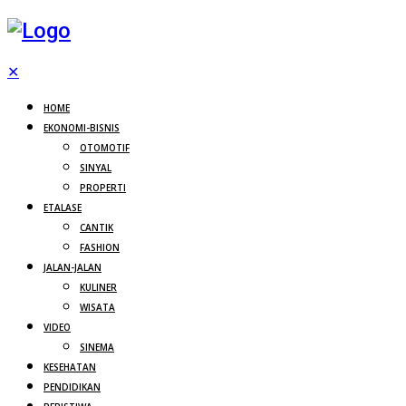
✕
HOME
EKONOMI-BISNIS
OTOMOTIF
SINYAL
PROPERTI
ETALASE
CANTIK
FASHION
JALAN-JALAN
KULINER
WISATA
VIDEO
SINEMA
KESEHATAN
PENDIDIKAN