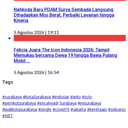
Nahkoda Baru PDAM Surya Sembada Langsung
Dihadapkan Misi Berat, Perbaiki Layanan hingga
Kinerja
5 Agustus 2026 | 19:11
Felicia Juara The Icon Indonesia 2026: Tampil
Memukau bersama Dewa 19 hingga Bawa Pulang
Mobil ...
5 Agustus 2026 | 16:54
Tags
#surabaya
#kotaSurabaya
#indosiar
#antv
#sctv
#pemkotsurabaya
#ericahyadi
Surabaya
#inisurabaya
#walikotasurabaya
#single
#covid19
#jakarta
#keretaapi
#sidoarjo
#NET