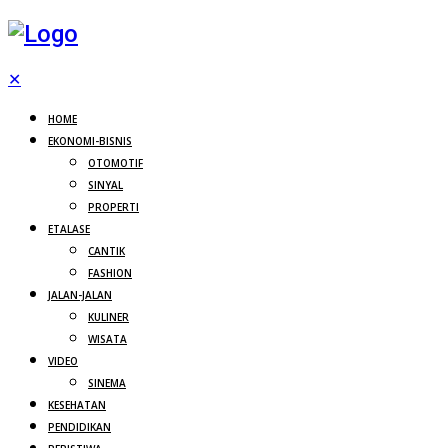
✕
HOME
EKONOMI-BISNIS
OTOMOTIF
SINYAL
PROPERTI
ETALASE
CANTIK
FASHION
JALAN-JALAN
KULINER
WISATA
VIDEO
SINEMA
KESEHATAN
PENDIDIKAN