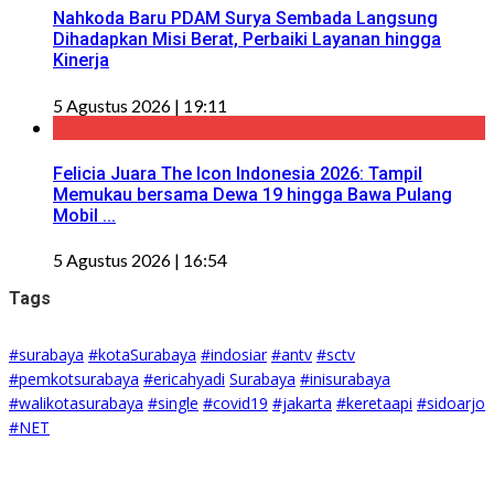
Nahkoda Baru PDAM Surya Sembada Langsung
Dihadapkan Misi Berat, Perbaiki Layanan hingga
Kinerja
5 Agustus 2026 | 19:11
Felicia Juara The Icon Indonesia 2026: Tampil
Memukau bersama Dewa 19 hingga Bawa Pulang
Mobil ...
5 Agustus 2026 | 16:54
Tags
#surabaya
#kotaSurabaya
#indosiar
#antv
#sctv
#pemkotsurabaya
#ericahyadi
Surabaya
#inisurabaya
#walikotasurabaya
#single
#covid19
#jakarta
#keretaapi
#sidoarjo
#NET