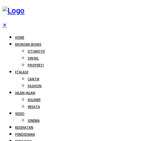
✕
HOME
EKONOMI-BISNIS
OTOMOTIF
SINYAL
PROPERTI
ETALASE
CANTIK
FASHION
JALAN-JALAN
KULINER
WISATA
VIDEO
SINEMA
KESEHATAN
PENDIDIKAN