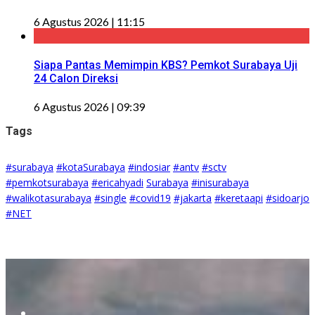
6 Agustus 2026 | 11:15
Siapa Pantas Memimpin KBS? Pemkot Surabaya Uji
24 Calon Direksi
6 Agustus 2026 | 09:39
Tags
#surabaya
#kotaSurabaya
#indosiar
#antv
#sctv
#pemkotsurabaya
#ericahyadi
Surabaya
#inisurabaya
#walikotasurabaya
#single
#covid19
#jakarta
#keretaapi
#sidoarjo
#NET