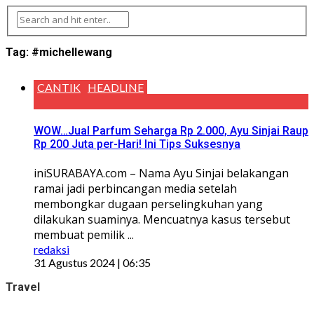
Tag:
#michellewang
CANTIK
HEADLINE
WOW…Jual Parfum Seharga Rp 2.000, Ayu Sinjai Raup
Rp 200 Juta per-Hari! Ini Tips Suksesnya
iniSURABAYA.com – Nama Ayu Sinjai belakangan
ramai jadi perbincangan media setelah
membongkar dugaan perselingkuhan yang
dilakukan suaminya. Mencuatnya kasus tersebut
membuat pemilik ...
redaksi
31 Agustus 2024 | 06:35
Travel