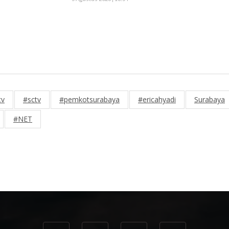
tv
#sctv
#pemkotsurabaya
#ericahyadi
Surabaya
#NET