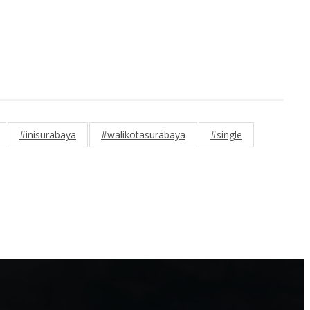
#inisurabaya
#walikotasurabaya
#single