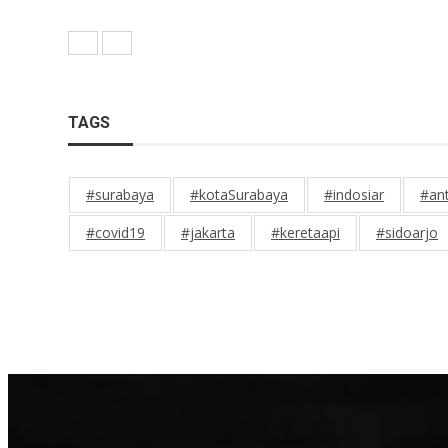
TAGS
#surabaya
#kotaSurabaya
#indosiar
#an
#covid19
#jakarta
#keretaapi
#sidoarjo