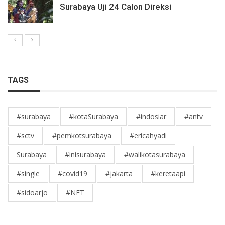
Surabaya Uji 24 Calon Direksi
TAGS
#surabaya
#kotaSurabaya
#indosiar
#antv
#sctv
#pemkotsurabaya
#ericahyadi
Surabaya
#inisurabaya
#walikotasurabaya
#single
#covid19
#jakarta
#keretaapi
#sidoarjo
#NET