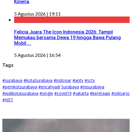
Kinerja
5 Agustus 2026 | 19:11
Felicia Juara The Icon Indonesia 2026: Tampil
Memukau bersama Dewa 19 hingga Bawa Pulang
Mobil ...
5 Agustus 2026 | 16:54
Tags
#surabaya
#kotaSurabaya
#indosiar
#antv
#sctv
#pemkotsurabaya
#ericahyadi
Surabaya
#inisurabaya
#walikotasurabaya
#single
#covid19
#jakarta
#keretaapi
#sidoarjo
#NET