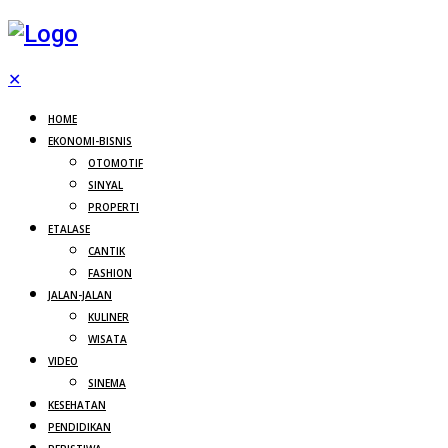
✕
HOME
EKONOMI-BISNIS
OTOMOTIF
SINYAL
PROPERTI
ETALASE
CANTIK
FASHION
JALAN-JALAN
KULINER
WISATA
VIDEO
SINEMA
KESEHATAN
PENDIDIKAN