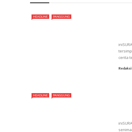
HEADLINE
PANGGUNG
iniSURA
tersimp
cerita t
Redaksi
HEADLINE
PANGGUNG
iniSURA
senima