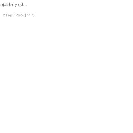
njuk karya di ...
21 April 2026 | 11:15