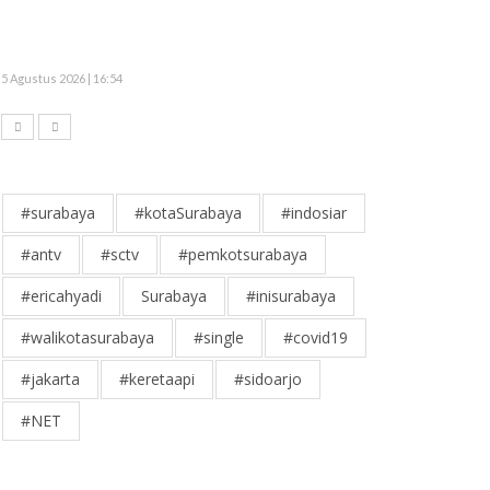
5 Agustus 2026 | 16:54
#surabaya
#kotaSurabaya
#indosiar
#antv
#sctv
#pemkotsurabaya
#ericahyadi
Surabaya
#inisurabaya
#walikotasurabaya
#single
#covid19
#jakarta
#keretaapi
#sidoarjo
#NET