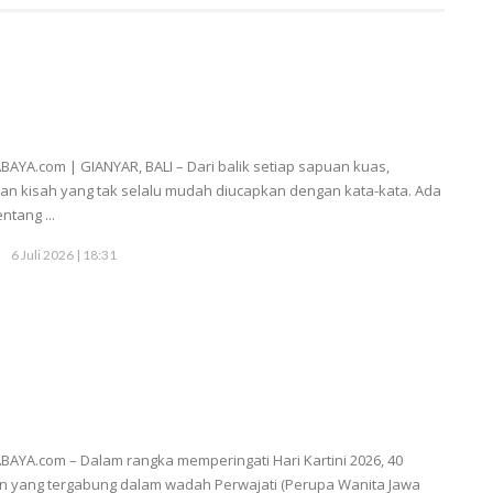
BAYA.com | GIANYAR, BALI – Dari balik setiap sapuan kuas,
an kisah yang tak selalu mudah diucapkan dengan kata-kata. Ada
entang ...
6 Juli 2026 | 18:31
BAYA.com – Dalam rangka memperingati Hari Kartini 2026, 40
n yang tergabung dalam wadah Perwajati (Perupa Wanita Jawa