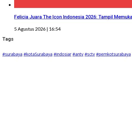
Felicia Juara The Icon Indonesia 2026: Tampil Memuk
5 Agustus 2026 | 16:54
Tags
#surabaya
#kotaSurabaya
#indosiar
#antv
#sctv
#pemkotsurabaya