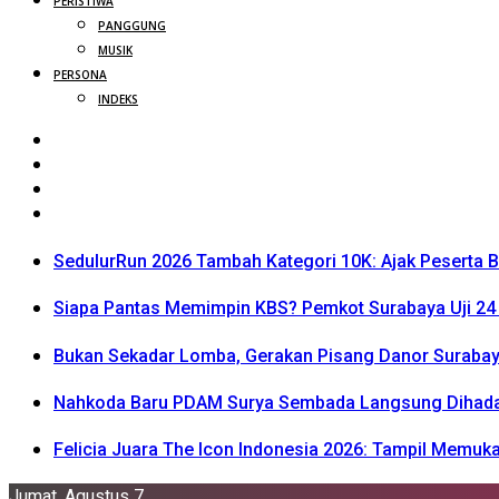
PERISTIWA
PANGGUNG
MUSIK
PERSONA
INDEKS
SedulurRun 2026 Tambah Kategori 10K: Ajak Peserta Be
Siapa Pantas Memimpin KBS? Pemkot Surabaya Uji 24 
Bukan Sekadar Lomba, Gerakan Pisang Danor Surabay
Nahkoda Baru PDAM Surya Sembada Langsung Dihadapka
Felicia Juara The Icon Indonesia 2026: Tampil Memu
Jumat, Agustus 7