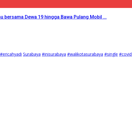
au bersama Dewa 19 hingga Bawa Pulang Mobil ...
#ericahyadi
Surabaya
#inisurabaya
#walikotasurabaya
#single
#covi