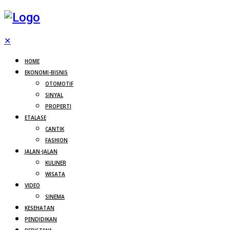
✕
HOME
EKONOMI-BISNIS
OTOMOTIF
SINYAL
PROPERTI
ETALASE
CANTIK
FASHION
JALAN-JALAN
KULINER
WISATA
VIDEO
SINEMA
KESEHATAN
PENDIDIKAN