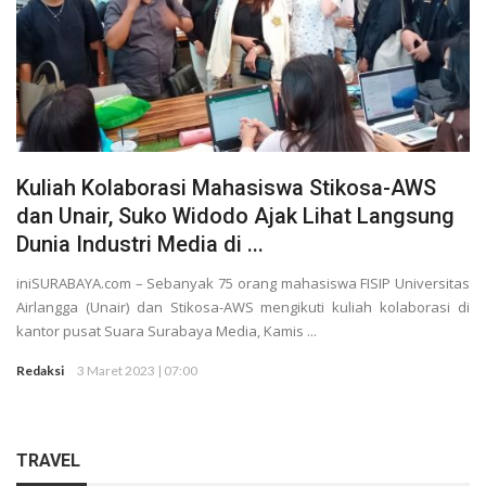
Kuliah Kolaborasi Mahasiswa Stikosa-AWS
dan Unair, Suko Widodo Ajak Lihat Langsung
Dunia Industri Media di ...
iniSURABAYA.com – Sebanyak 75 orang mahasiswa FISIP Universitas
Airlangga (Unair) dan Stikosa-AWS mengikuti kuliah kolaborasi di
kantor pusat Suara Surabaya Media, Kamis ...
Redaksi
3 Maret 2023 | 07:00
TRAVEL