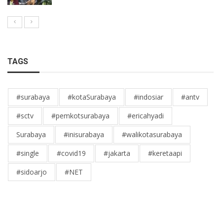
TAGS
#surabaya
#kotaSurabaya
#indosiar
#antv
#sctv
#pemkotsurabaya
#ericahyadi
Surabaya
#inisurabaya
#walikotasurabaya
#single
#covid19
#jakarta
#keretaapi
#sidoarjo
#NET