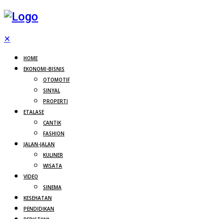
✕
HOME
EKONOMI-BISNIS
OTOMOTIF
SINYAL
PROPERTI
ETALASE
CANTIK
FASHION
JALAN-JALAN
KULINER
WISATA
VIDEO
SINEMA
KESEHATAN
PENDIDIKAN