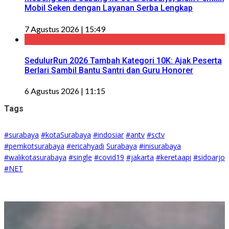
Mobil Seken dengan Layanan Serba Lengkap
7 Agustus 2026 | 15:49
SedulurRun 2026 Tambah Kategori 10K: Ajak Peserta
Berlari Sambil Bantu Santri dan Guru Honorer
6 Agustus 2026 | 11:15
Tags
#surabaya
#kotaSurabaya
#indosiar
#antv
#sctv
#pemkotsurabaya
#ericahyadi
Surabaya
#inisurabaya
#walikotasurabaya
#single
#covid19
#jakarta
#keretaapi
#sidoarjo
#NET