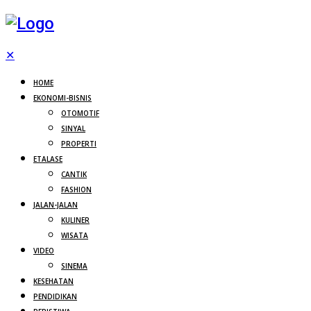
✕
HOME
EKONOMI-BISNIS
OTOMOTIF
SINYAL
PROPERTI
ETALASE
CANTIK
FASHION
JALAN-JALAN
KULINER
WISATA
VIDEO
SINEMA
KESEHATAN
PENDIDIKAN