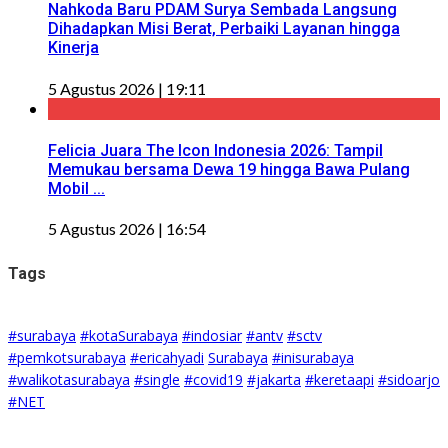
Nahkoda Baru PDAM Surya Sembada Langsung
Dihadapkan Misi Berat, Perbaiki Layanan hingga
Kinerja
5 Agustus 2026 | 19:11
Felicia Juara The Icon Indonesia 2026: Tampil
Memukau bersama Dewa 19 hingga Bawa Pulang
Mobil ...
5 Agustus 2026 | 16:54
Tags
#surabaya
#kotaSurabaya
#indosiar
#antv
#sctv
#pemkotsurabaya
#ericahyadi
Surabaya
#inisurabaya
#walikotasurabaya
#single
#covid19
#jakarta
#keretaapi
#sidoarjo
#NET