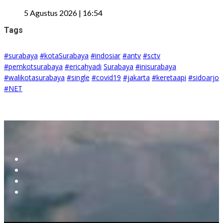
5 Agustus 2026 | 16:54
Tags
#surabaya
#kotaSurabaya
#indosiar
#antv
#sctv
#pemkotsurabaya
#ericahyadi
Surabaya
#inisurabaya
#walikotasurabaya
#single
#covid19
#jakarta
#keretaapi
#sidoarjo
#NET