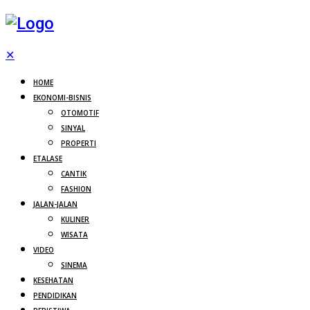
✕
HOME
EKONOMI-BISNIS
OTOMOTIF
SINYAL
PROPERTI
ETALASE
CANTIK
FASHION
JALAN-JALAN
KULINER
WISATA
VIDEO
SINEMA
KESEHATAN
PENDIDIKAN