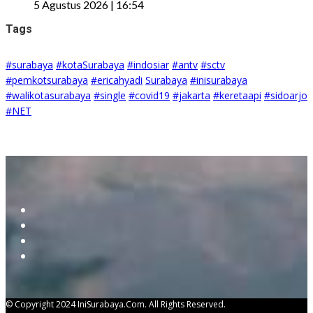
5 Agustus 2026 | 16:54
Tags
#surabaya
#kotaSurabaya
#indosiar
#antv
#sctv
#pemkotsurabaya
#ericahyadi
Surabaya
#inisurabaya
#walikotasurabaya
#single
#covid19
#jakarta
#keretaapi
#sidoarjo
#NET
© Copyright 2024 IniSurabaya.com. All Rights Reserved.