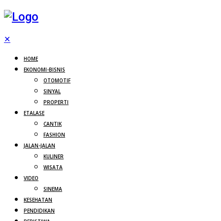
✕
HOME
EKONOMI-BISNIS
OTOMOTIF
SINYAL
PROPERTI
ETALASE
CANTIK
FASHION
JALAN-JALAN
KULINER
WISATA
VIDEO
SINEMA
KESEHATAN
PENDIDIKAN