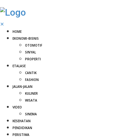
✕
HOME
EKONOMI-BISNIS
OTOMOTIF
SINYAL
PROPERTI
ETALASE
CANTIK
FASHION
JALAN-JALAN
KULINER
WISATA
VIDEO
SINEMA
KESEHATAN
PENDIDIKAN
PERISTIWA