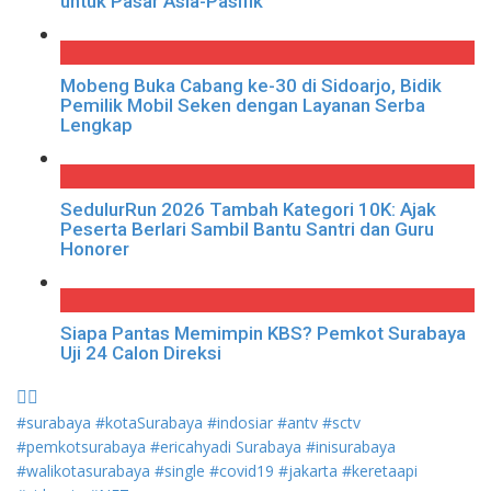
untuk Pasar Asia-Pasifik
Mobeng Buka Cabang ke-30 di Sidoarjo, Bidik
Pemilik Mobil Seken dengan Layanan Serba
Lengkap
SedulurRun 2026 Tambah Kategori 10K: Ajak
Peserta Berlari Sambil Bantu Santri dan Guru
Honorer
Siapa Pantas Memimpin KBS? Pemkot Surabaya
Uji 24 Calon Direksi
#surabaya
#kotaSurabaya
#indosiar
#antv
#sctv
#pemkotsurabaya
#ericahyadi
Surabaya
#inisurabaya
#walikotasurabaya
#single
#covid19
#jakarta
#keretaapi