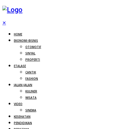
✕
HOME
EKONOMI-BISNIS
OTOMOTIF
SINYAL
PROPERTI
ETALASE
CANTIK
FASHION
JALAN-JALAN
KULINER
WISATA
VIDEO
SINEMA
KESEHATAN
PENDIDIKAN