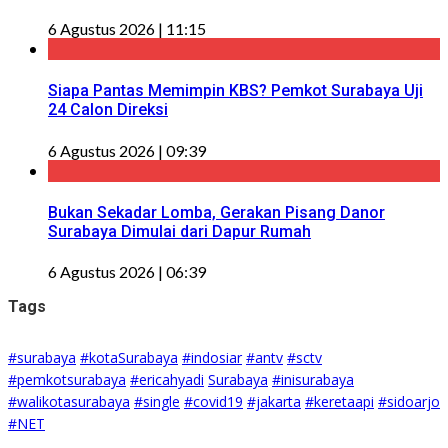
6 Agustus 2026 | 11:15
Siapa Pantas Memimpin KBS? Pemkot Surabaya Uji
24 Calon Direksi
6 Agustus 2026 | 09:39
Bukan Sekadar Lomba, Gerakan Pisang Danor
Surabaya Dimulai dari Dapur Rumah
6 Agustus 2026 | 06:39
Tags
#surabaya
#kotaSurabaya
#indosiar
#antv
#sctv
#pemkotsurabaya
#ericahyadi
Surabaya
#inisurabaya
#walikotasurabaya
#single
#covid19
#jakarta
#keretaapi
#sidoarjo
#NET