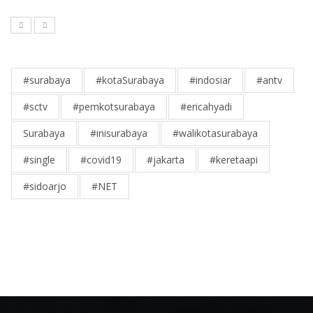
#surabaya
#kotaSurabaya
#indosiar
#antv
#sctv
#pemkotsurabaya
#ericahyadi
Surabaya
#inisurabaya
#walikotasurabaya
#single
#covid19
#jakarta
#keretaapi
#sidoarjo
#NET