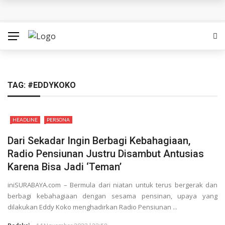
Woow! Belanja di Plaza Surabaya Berbuah Mobil: Begini
Kisah Indra Peraih Rejeki Nomplok 5
Bukan Cuma Makanan, Produk Keramik Kini Ikut
Bersertifikat Halal
TAG:
#EDDYKOKO
Bukan Sekadar Kisah Religi, Habib Jafar Ajak Warga
HEADLINE
PERSONA
Surabaya Memahami Arti Ikhlas dan Dewasa di Film ‘Seni
Dari Sekadar Ingin Berbagi Kebahagiaan,
Merayu Tuhan’
Radio Pensiunan Justru Disambut Antusias
Karena Bisa Jadi ‘Teman’
Ambisi Besar di Era AI: Indosat Bangun ‘Pabrik AI’ untuk
iniSURABAYA.com – Bermula dari niatan untuk terus bergerak dan
Pasar Asia-Pasifik
berbagi kebahagiaan dengan sesama pensinan, upaya yang
dilakukan Eddy Koko menghadirkan Radio Pensiunan ...
Mobeng Buka Cabang ke-30 di Sidoarjo, Bidik Pemilik