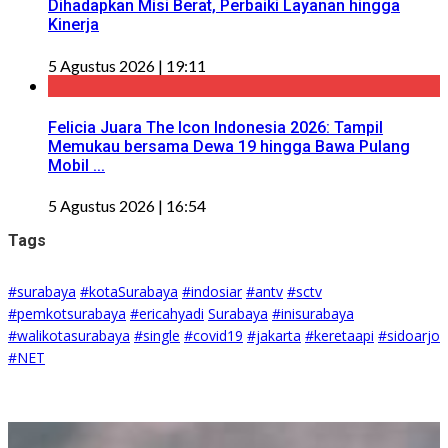
Dihadapkan Misi Berat, Perbaiki Layanan hingga
Kinerja
5 Agustus 2026 | 19:11
Felicia Juara The Icon Indonesia 2026: Tampil
Memukau bersama Dewa 19 hingga Bawa Pulang
Mobil ...
5 Agustus 2026 | 16:54
Tags
#surabaya
#kotaSurabaya
#indosiar
#antv
#sctv
#pemkotsurabaya
#ericahyadi
Surabaya
#inisurabaya
#walikotasurabaya
#single
#covid19
#jakarta
#keretaapi
#sidoarjo
#NET