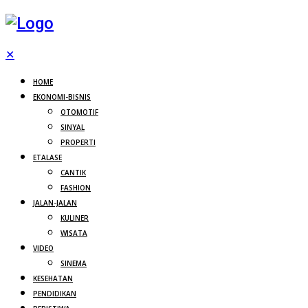
✕
HOME
EKONOMI-BISNIS
OTOMOTIF
SINYAL
PROPERTI
ETALASE
CANTIK
FASHION
JALAN-JALAN
KULINER
WISATA
VIDEO
SINEMA
KESEHATAN
PENDIDIKAN