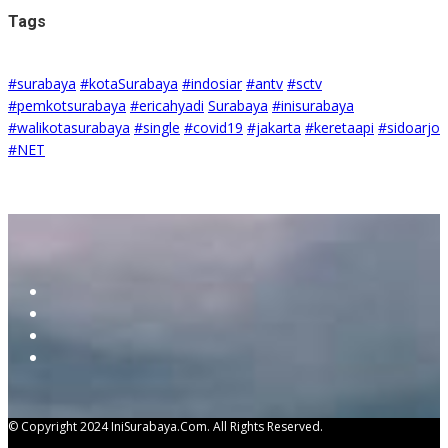
Tags
#surabaya
#kotaSurabaya
#indosiar
#antv
#sctv
#pemkotsurabaya
#ericahyadi
Surabaya
#inisurabaya
#walikotasurabaya
#single
#covid19
#jakarta
#keretaapi
#sidoarjo
#NET
© Copyright 2024 IniSurabaya.com. All Rights Reserved.