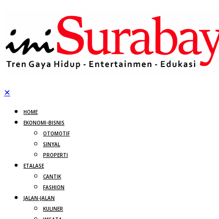
✕
HOME
EKONOMI-BISNIS
OTOMOTIF
SINYAL
PROPERTI
ETALASE
CANTIK
FASHION
JALAN-JALAN
KULINER