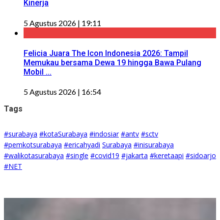
Kinerja
5 Agustus 2026 | 19:11
Felicia Juara The Icon Indonesia 2026: Tampil
Memukau bersama Dewa 19 hingga Bawa Pulang
Mobil ...
5 Agustus 2026 | 16:54
Tags
#surabaya
#kotaSurabaya
#indosiar
#antv
#sctv
#pemkotsurabaya
#ericahyadi
Surabaya
#inisurabaya
#walikotasurabaya
#single
#covid19
#jakarta
#keretaapi
#sidoarjo
#NET