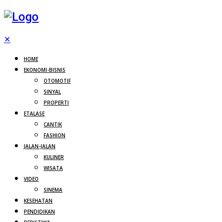
✕
HOME
EKONOMI-BISNIS
OTOMOTIF
SINYAL
PROPERTI
ETALASE
CANTIK
FASHION
JALAN-JALAN
KULINER
WISATA
VIDEO
SINEMA
KESEHATAN
PENDIDIKAN