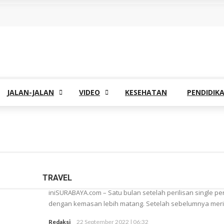
JALAN-JALAN
VIDEO
KESEHATAN
PENDIDIK
TRAVEL
iniSURABAYA.com – Satu bulan setelah perilisan single pe
dengan kemasan lebih matang. Setelah sebelumnya merilis
Redaksi
22 September 2022 | 06:32