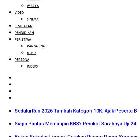
WISATA
VIDEO
SINEMA
KESEHATAN
PENDIDIKAN
PERISTIWA
PANGGUNG
MUSIK
PERSONA
INDEKS
SedulurRun 2026 Tambah Kategori 10K: Ajak Peserta Be
Siapa Pantas Memimpin KBS? Pemkot Surabaya Uji 24 
Bukan Sekadar Lomba, Gerakan Pisang Danor Surabay