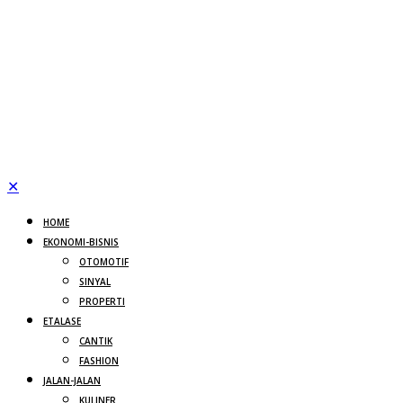
✕
HOME
EKONOMI-BISNIS
OTOMOTIF
SINYAL
PROPERTI
ETALASE
CANTIK
FASHION
JALAN-JALAN
KULINER