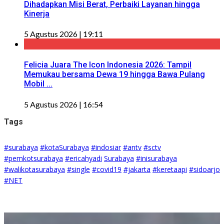
Dihadapkan Misi Berat, Perbaiki Layanan hingga
Kinerja
5 Agustus 2026 | 19:11
Felicia Juara The Icon Indonesia 2026: Tampil
Memukau bersama Dewa 19 hingga Bawa Pulang
Mobil ...
5 Agustus 2026 | 16:54
Tags
#surabaya
#kotaSurabaya
#indosiar
#antv
#sctv
#pemkotsurabaya
#ericahyadi
Surabaya
#inisurabaya
#walikotasurabaya
#single
#covid19
#jakarta
#keretaapi
#sidoarjo
#NET