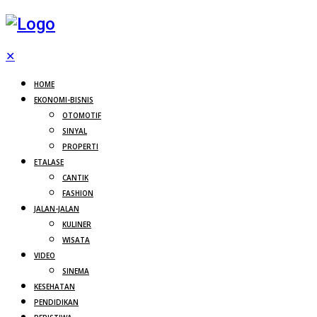
✕
HOME
EKONOMI-BISNIS
OTOMOTIF
SINYAL
PROPERTI
ETALASE
CANTIK
FASHION
JALAN-JALAN
KULINER
WISATA
VIDEO
SINEMA
KESEHATAN
PENDIDIKAN