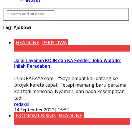
INDEKS
Tag:
#jokowi
HEADLINE
PERISTIWA
Jajal Layanan KCJB dan KA Feeder, Joko Widodo:
Inilah Peradaban
iniSURABAYA.com – “Saya empat kali datang ke
projek kereta cepat. Tetapi memang baru pertama
kali tadi mencoba. Nyaman, dan pada kesempatan
tadi ...
redaksi
14 September 2023 | 15:51
EKONOMI-BISNIS
HEADLINE