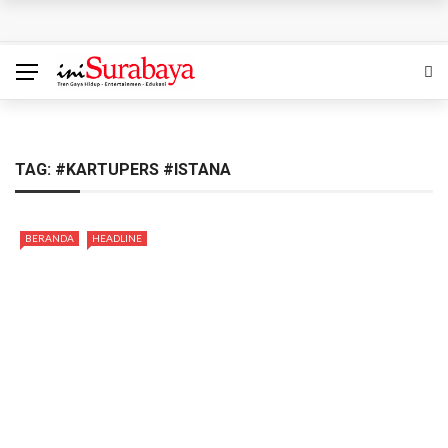
Bukan Cuma Makanan, Produk Keramik Kini Ikut
Bersertifikat Halal
Bukan Sekadar Kisah Religi, Habib Jafar Ajak Warga
Surabaya Memahami Arti Ikhlas dan Dewasa di Film ‘Seni
TAG:
#KARTUPERS #ISTANA
Merayu Tuhan’
BERANDA
HEADLINE
Ambisi Besar di Era AI: Indosat Bangun ‘Pabrik AI’ untuk
Pasar Asia-Pasifik
Mobeng Buka Cabang ke-30 di Sidoarjo, Bidik Pemilik
Mobil Seken dengan Layanan Serba Lengkap
SedulurRun 2026 Tambah Kategori 10K: Ajak Peserta