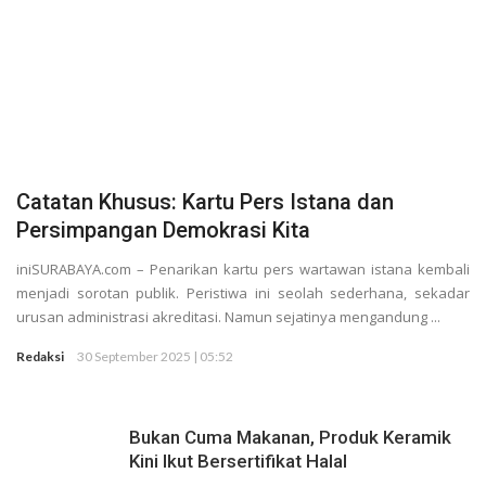
Berlari Sambil Bantu Santri dan Guru Honorer
Catatan Khusus: Kartu Pers Istana dan
Persimpangan Demokrasi Kita
iniSURABAYA.com – Penarikan kartu pers wartawan istana kembali
menjadi sorotan publik. Peristiwa ini seolah sederhana, sekadar
urusan administrasi akreditasi. Namun sejatinya mengandung ...
Redaksi
30 September 2025 | 05:52
Bukan Cuma Makanan, Produk Keramik
Kini Ikut Bersertifikat Halal