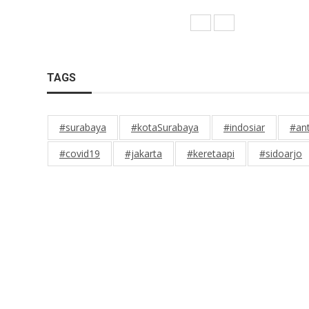
TAGS
#surabaya
#kotaSurabaya
#indosiar
#an
#covid19
#jakarta
#keretaapi
#sidoarjo