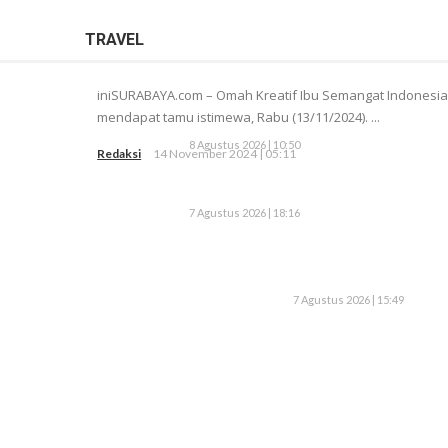
TRAVEL
iniSURABAYA.com – Omah Kreatif Ibu Semangat Indonesia K
mendapat tamu istimewa, Rabu (13/11/2024). ...
8 Agustus 2026 | 10:50
Redaksi
14 November 2024 | 05:11
7 Agustus 2026 | 18:16
7 Agustus 2026 | 15:49