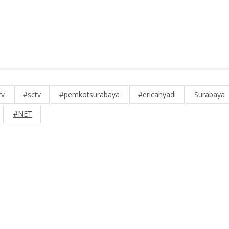
tv
#sctv
#pemkotsurabaya
#ericahyadi
Surabaya
#NET