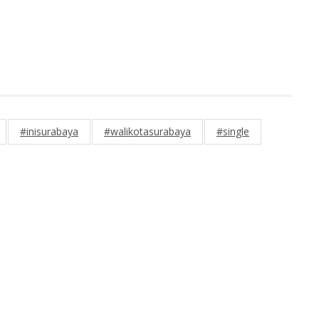
#inisurabaya
#walikotasurabaya
#single