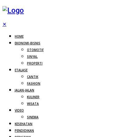
✕
HOME
EKONOMI-BISNIS
OTOMOTIF
SINYAL
PROPERTI
ETALASE
CANTIK
FASHION
JALAN-JALAN
KULINER
WISATA
VIDEO
SINEMA
KESEHATAN
PENDIDIKAN