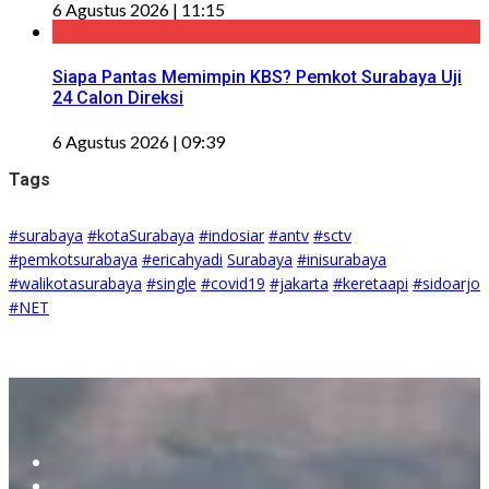
6 Agustus 2026 | 11:15
Siapa Pantas Memimpin KBS? Pemkot Surabaya Uji
24 Calon Direksi
6 Agustus 2026 | 09:39
Tags
#surabaya
#kotaSurabaya
#indosiar
#antv
#sctv
#pemkotsurabaya
#ericahyadi
Surabaya
#inisurabaya
#walikotasurabaya
#single
#covid19
#jakarta
#keretaapi
#sidoarjo
#NET