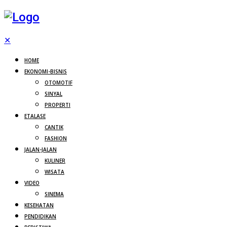
✕
HOME
EKONOMI-BISNIS
OTOMOTIF
SINYAL
PROPERTI
ETALASE
CANTIK
FASHION
JALAN-JALAN
KULINER
WISATA
VIDEO
SINEMA
KESEHATAN
PENDIDIKAN