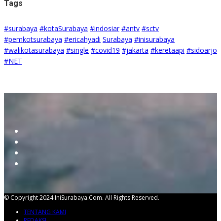
Tags
#surabaya
#kotaSurabaya
#indosiar
#antv
#sctv
#pemkotsurabaya
#ericahyadi
Surabaya
#inisurabaya
#walikotasurabaya
#single
#covid19
#jakarta
#keretaapi
#sidoarjo
#NET
© Copyright 2024 IniSurabaya.com. All Rights Reserved.
TENTANG KAMI
REDAKSI