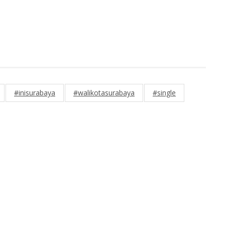
#inisurabaya
#walikotasurabaya
#single