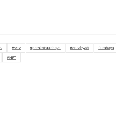
tv
#sctv
#pemkotsurabaya
#ericahyadi
Surabaya
#NET