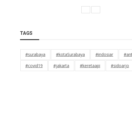
TAGS
#surabaya
#kotaSurabaya
#indosiar
#an
#covid19
#jakarta
#keretaapi
#sidoarjo