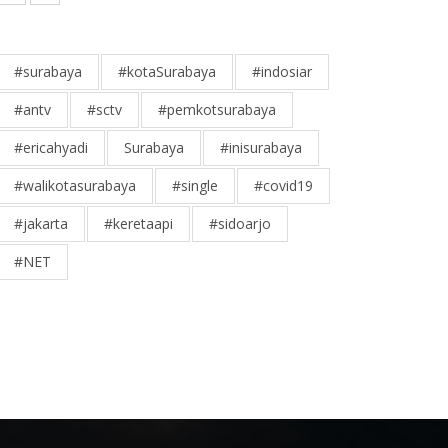
#surabaya
#kotaSurabaya
#indosiar
#antv
#sctv
#pemkotsurabaya
#ericahyadi
Surabaya
#inisurabaya
#walikotasurabaya
#single
#covid19
#jakarta
#keretaapi
#sidoarjo
#NET