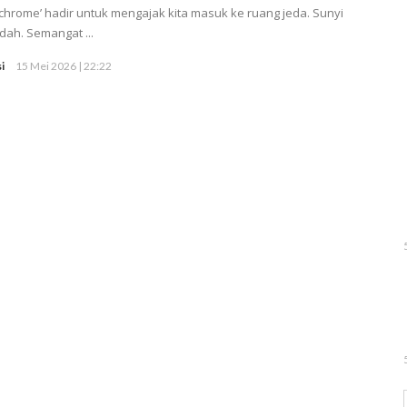
hrome’ hadir untuk mengajak kita masuk ke ruang jeda. Sunyi
dah. Semangat ...
i
15 Mei 2026 | 22:22