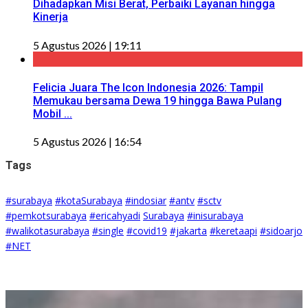
Dihadapkan Misi Berat, Perbaiki Layanan hingga
Kinerja
5 Agustus 2026 | 19:11
Felicia Juara The Icon Indonesia 2026: Tampil
Memukau bersama Dewa 19 hingga Bawa Pulang
Mobil ...
5 Agustus 2026 | 16:54
Tags
#surabaya
#kotaSurabaya
#indosiar
#antv
#sctv
#pemkotsurabaya
#ericahyadi
Surabaya
#inisurabaya
#walikotasurabaya
#single
#covid19
#jakarta
#keretaapi
#sidoarjo
#NET