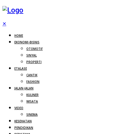
✕
HOME
EKONOMI-BISNIS
OTOMOTIF
SINYAL
PROPERTI
ETALASE
CANTIK
FASHION
JALAN-JALAN
KULINER
WISATA
VIDEO
SINEMA
KESEHATAN
PENDIDIKAN