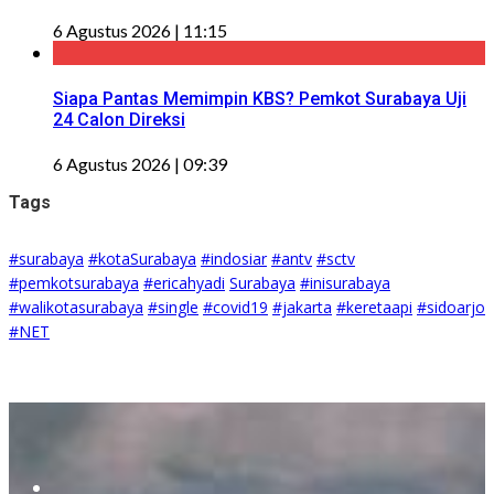
6 Agustus 2026 | 11:15
Siapa Pantas Memimpin KBS? Pemkot Surabaya Uji
24 Calon Direksi
6 Agustus 2026 | 09:39
Tags
#surabaya
#kotaSurabaya
#indosiar
#antv
#sctv
#pemkotsurabaya
#ericahyadi
Surabaya
#inisurabaya
#walikotasurabaya
#single
#covid19
#jakarta
#keretaapi
#sidoarjo
#NET