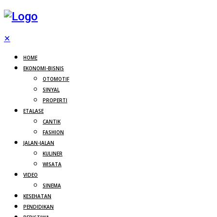
✕
HOME
EKONOMI-BISNIS
OTOMOTIF
SINYAL
PROPERTI
ETALASE
CANTIK
FASHION
JALAN-JALAN
KULINER
WISATA
VIDEO
SINEMA
KESEHATAN
PENDIDIKAN