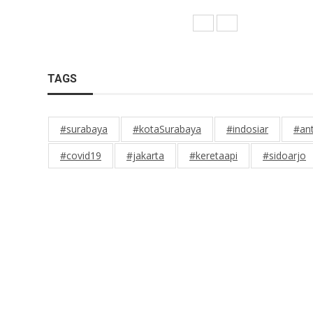
TAGS
#surabaya
#kotaSurabaya
#indosiar
#an
#covid19
#jakarta
#keretaapi
#sidoarjo