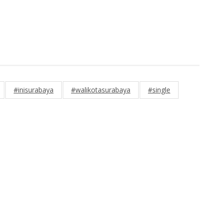
#inisurabaya
#walikotasurabaya
#single