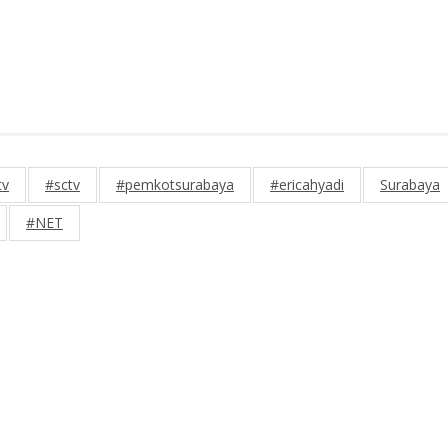
tv
#sctv
#pemkotsurabaya
#ericahyadi
Surabaya
#NET