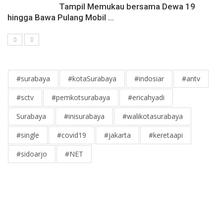
Tampil Memukau bersama Dewa 19
hingga Bawa Pulang Mobil ...
#surabaya
#kotaSurabaya
#indosiar
#antv
#sctv
#pemkotsurabaya
#ericahyadi
Surabaya
#inisurabaya
#walikotasurabaya
#single
#covid19
#jakarta
#keretaapi
#sidoarjo
#NET