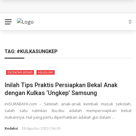
Bukan Sekadar Kisah Religi, Habib Jafar Ajak Warga
Surabaya Memahami Arti Ikhlas dan Dewasa di Film ‘Seni
Merayu Tuhan’
Ambisi Besar di Era AI: Indosat Bangun ‘Pabrik AI’ untuk
TAG:
#KULKASUNGKEP
Pasar Asia-Pasifik
EKONOMI-BISNIS
HEADLINE
Mobeng Buka Cabang ke-30 di Sidoarjo, Bidik Pemilik
Inilah Tips Praktis Persiapkan Bekal Anak
Mobil Seken dengan Layanan Serba Lengkap
dengan Kulkas ‘Ungkep’ Samsung
SedulurRun 2026 Tambah Kategori 10K: Ajak Peserta
iniSURABAYA.com – Setelah anak-anak kembali masuk sekolah,
salah satu rutinitas ibu-ibu adalah mempersiapkan bekal
Berlari Sambil Bantu Santri dan Guru Honorer
makannya. Hal yang perlu diperhatikan adalah gizi dalam ...
Redaksi
28 Agustus 2023 | 06:03
Siapa Pantas Memimpin KBS? Pemkot Surabaya Uji 24