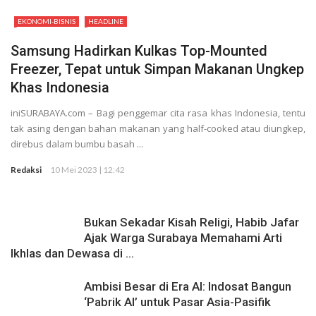
Calon Direksi
EKONOMI-BISNIS
HEADLINE
Samsung Hadirkan Kulkas Top-Mounted
Freezer, Tepat untuk Simpan Makanan Ungkep
Khas Indonesia
iniSURABAYA.com – Bagi penggemar cita rasa khas Indonesia, tentu
tak asing dengan bahan makanan yang half-cooked atau diungkep,
direbus dalam bumbu basah ...
Redaksi
10 Mei 2023 | 12:42
Bukan Sekadar Kisah Religi, Habib Jafar
Ajak Warga Surabaya Memahami Arti
Ikhlas dan Dewasa di ...
Ambisi Besar di Era AI: Indosat Bangun
‘Pabrik AI’ untuk Pasar Asia-Pasifik