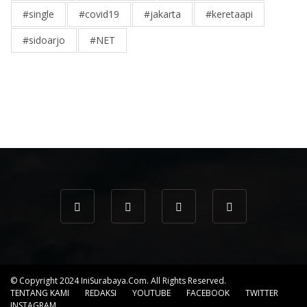
#single
#covid19
#jakarta
#keretaapi
#sidoarjo
#NET
© Copyright 2024 IniSurabaya.com. All Rights Reserved.
TENTANG KAMI
REDAKSI
YOUTUBE
FACEBOOK
TWITTER
INSTAGRAM