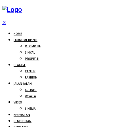
✕
HOME
EKONOMI-BISNIS
OTOMOTIF
SINYAL
PROPERTI
ETALASE
CANTIK
FASHION
JALAN-JALAN
KULINER
WISATA
VIDEO
SINEMA
KESEHATAN
PENDIDIKAN