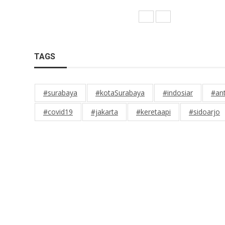
TAGS
#surabaya
#kotaSurabaya
#indosiar
#an
#covid19
#jakarta
#keretaapi
#sidoarjo