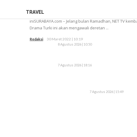
TRAVEL
iniSURABAYA.com – Jelang bulan Ramadhan, NET TV kembal
Drama Turki ini akan mengawali deretan ...
Redaksi
30 Maret 2022 | 10:19
8 Agustus 2026 | 10:50
7 Agustus 2026 | 18:16
7 Agustus 2026 | 15:49