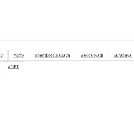
tv
#sctv
#pemkotsurabaya
#ericahyadi
Surabaya
#NET