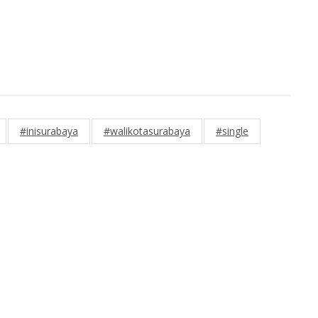
#inisurabaya
#walikotasurabaya
#single