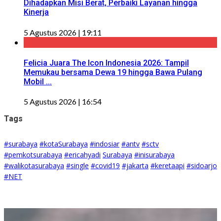
Dihadapkan Misi Berat, Perbaiki Layanan hingga
Kinerja
5 Agustus 2026 | 19:11
Felicia Juara The Icon Indonesia 2026: Tampil
Memukau bersama Dewa 19 hingga Bawa Pulang
Mobil ...
5 Agustus 2026 | 16:54
Tags
#surabaya
#kotaSurabaya
#indosiar
#antv
#sctv
#pemkotsurabaya
#ericahyadi
Surabaya
#inisurabaya
#walikotasurabaya
#single
#covid19
#jakarta
#keretaapi
#sidoarjo
#NET