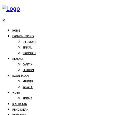
✕
HOME
EKONOMI-BISNIS
OTOMOTIF
SINYAL
PROPERTI
ETALASE
CANTIK
FASHION
JALAN-JALAN
KULINER
WISATA
VIDEO
SINEMA
KESEHATAN
PENDIDIKAN