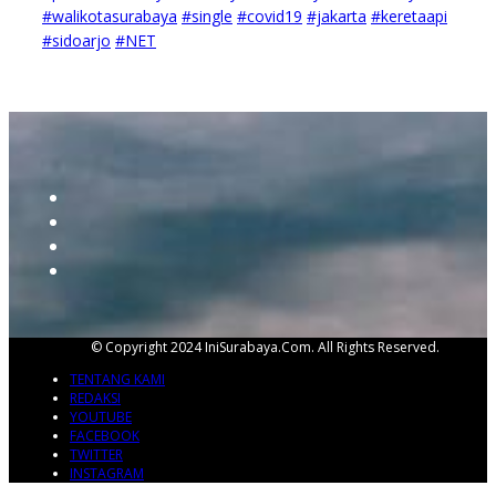
#walikotasurabaya
#single
#covid19
#jakarta
#keretaapi
#sidoarjo
#NET
© Copyright 2024 IniSurabaya.com. All Rights Reserved.
TENTANG KAMI
REDAKSI
YOUTUBE
FACEBOOK
TWITTER
INSTAGRAM