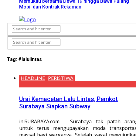
Memukau bersama Dewa 19 hingga Bawa Pulang
Mobil dan Kontrak Rekaman
Tag:
#lalulintas
HEADLINE
PERISTIWA
Urai Kemacetan Lalu Lintas, Pemkot
Surabaya Siapkan Subway
iniSURABAYA.com – Surabaya tak patah aran
untuk terus mengupayakan moda transportas
massal bagi warganya. Setelah gagal mewujudka