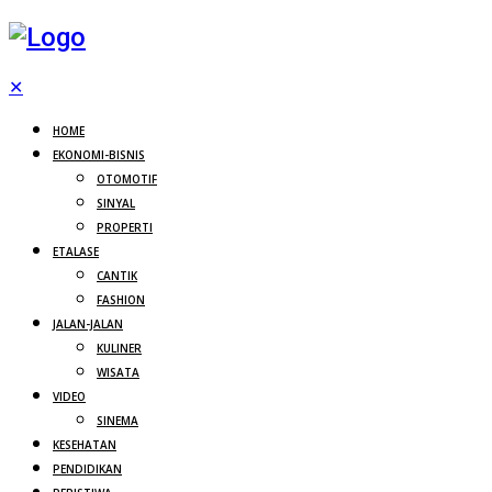
✕
HOME
EKONOMI-BISNIS
OTOMOTIF
SINYAL
PROPERTI
ETALASE
CANTIK
FASHION
JALAN-JALAN
KULINER
WISATA
VIDEO
SINEMA
KESEHATAN
PENDIDIKAN