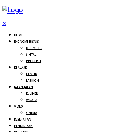
✕
HOME
EKONOMI-BISNIS
OTOMOTIF
SINYAL
PROPERTI
ETALASE
CANTIK
FASHION
JALAN-JALAN
KULINER
WISATA
VIDEO
SINEMA
KESEHATAN
PENDIDIKAN