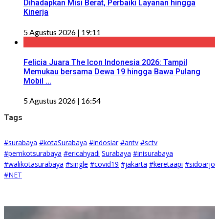
Dihadapkan Misi Berat, Perbaiki Layanan hingga
Kinerja
5 Agustus 2026 | 19:11
Felicia Juara The Icon Indonesia 2026: Tampil
Memukau bersama Dewa 19 hingga Bawa Pulang
Mobil ...
5 Agustus 2026 | 16:54
Tags
#surabaya
#kotaSurabaya
#indosiar
#antv
#sctv
#pemkotsurabaya
#ericahyadi
Surabaya
#inisurabaya
#walikotasurabaya
#single
#covid19
#jakarta
#keretaapi
#sidoarjo
#NET