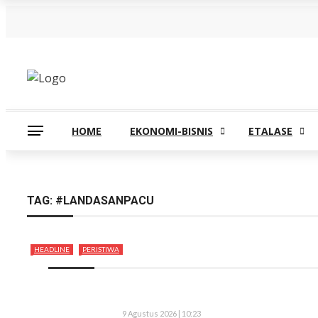
Minggu, Agustus 9
HOME
EKONOMI-BISNIS
ETALASE
TAG:
#LANDASANPACU
HEADLINE
PERISTIWA
9 Agustus 2026 | 10:23