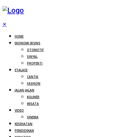
✕
HOME
EKONOMI-BISNIS
OTOMOTIF
SINYAL
PROPERTI
ETALASE
CANTIK
FASHION
JALAN-JALAN
KULINER
WISATA
VIDEO
SINEMA
KESEHATAN
PENDIDIKAN