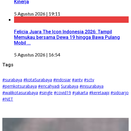
Kinerja
5 Agustus 2026 | 19:11
Felicia Juara The Icon Indonesia 2026: Tampil
Memukau bersama Dewa 19 hingga Bawa Pulang
Mobil ...
5 Agustus 2026 | 16:54
Tags
#surabaya
#kotaSurabaya
#indosiar
#antv
#sctv
#pemkotsurabaya
#ericahyadi
Surabaya
#inisurabaya
#walikotasurabaya
#single
#covid19
#jakarta
#keretaapi
#sidoarjo
#NET