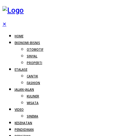
✕
HOME
EKONOMI-BISNIS
OTOMOTIF
SINYAL
PROPERTI
ETALASE
CANTIK
FASHION
JALAN-JALAN
KULINER
WISATA
VIDEO
SINEMA
KESEHATAN
PENDIDIKAN