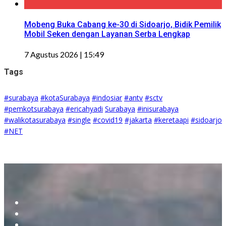
Mobeng Buka Cabang ke-30 di Sidoarjo, Bidik Pemilik
Mobil Seken dengan Layanan Serba Lengkap
7 Agustus 2026 | 15:49
Tags
#surabaya
#kotaSurabaya
#indosiar
#antv
#sctv
#pemkotsurabaya
#ericahyadi
Surabaya
#inisurabaya
#walikotasurabaya
#single
#covid19
#jakarta
#keretaapi
#sidoarjo
#NET