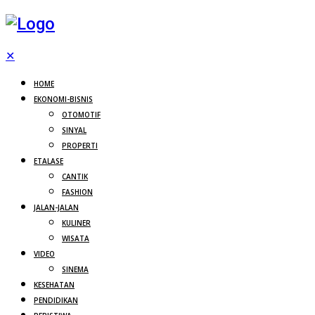
✕
HOME
EKONOMI-BISNIS
OTOMOTIF
SINYAL
PROPERTI
ETALASE
CANTIK
FASHION
JALAN-JALAN
KULINER
WISATA
VIDEO
SINEMA
KESEHATAN
PENDIDIKAN