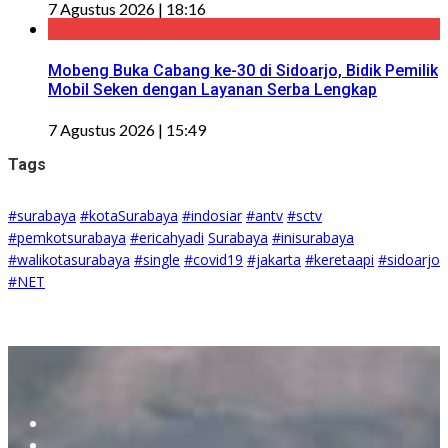
7 Agustus 2026 | 18:16
Mobeng Buka Cabang ke-30 di Sidoarjo, Bidik Pemilik
Mobil Seken dengan Layanan Serba Lengkap
7 Agustus 2026 | 15:49
Tags
#surabaya
#kotaSurabaya
#indosiar
#antv
#sctv
#pemkotsurabaya
#ericahyadi
Surabaya
#inisurabaya
#walikotasurabaya
#single
#covid19
#jakarta
#keretaapi
#sidoarjo
#NET