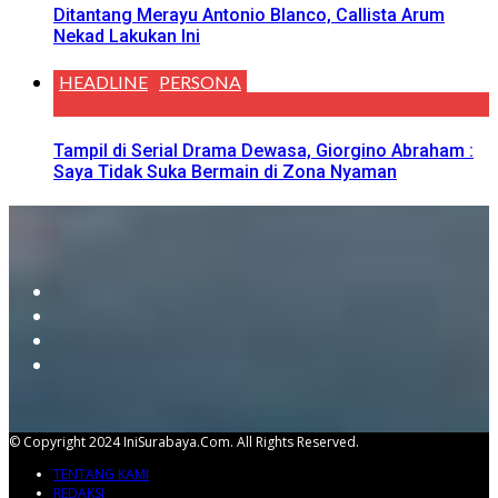
Ditantang Merayu Antonio Blanco, Callista Arum
Nekad Lakukan Ini
HEADLINE
PERSONA
Tampil di Serial Drama Dewasa, Giorgino Abraham :
Saya Tidak Suka Bermain di Zona Nyaman
© Copyright 2024 IniSurabaya.com. All Rights Reserved.
TENTANG KAMI
REDAKSI