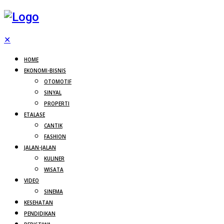
✕
HOME
EKONOMI-BISNIS
OTOMOTIF
SINYAL
PROPERTI
ETALASE
CANTIK
FASHION
JALAN-JALAN
KULINER
WISATA
VIDEO
SINEMA
KESEHATAN
PENDIDIKAN