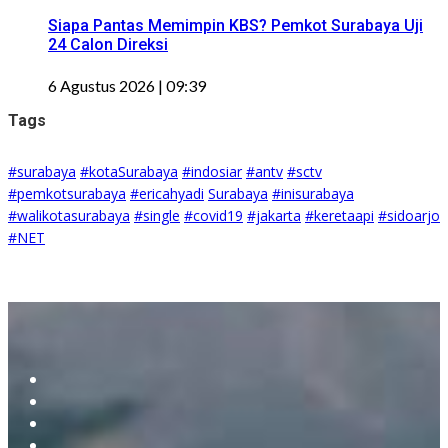
Siapa Pantas Memimpin KBS? Pemkot Surabaya Uji
24 Calon Direksi
6 Agustus 2026 | 09:39
Tags
#surabaya
#kotaSurabaya
#indosiar
#antv
#sctv
#pemkotsurabaya
#ericahyadi
Surabaya
#inisurabaya
#walikotasurabaya
#single
#covid19
#jakarta
#keretaapi
#sidoarjo
#NET