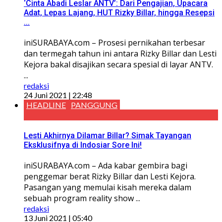
‘Cinta Abadi Leslar ANTV’: Dari Pengajian, Upacara
Adat, Lepas Lajang, HUT Rizky Billar, hingga Resepsi
...
iniSURABAYA.com – Prosesi pernikahan terbesar
dan termegah tahun ini antara Rizky Billar dan Lesti
Kejora bakal disajikan secara spesial di layar ANTV.
...
redaksi
24 Juni 2021 | 22:48
HEADLINE
PANGGUNG
Lesti Akhirnya Dilamar Billar? Simak Tayangan
Eksklusifnya di Indosiar Sore Ini!
iniSURABAYA.com – Ada kabar gembira bagi
penggemar berat Rizky Billar dan Lesti Kejora.
Pasangan yang memulai kisah mereka dalam
sebuah program reality show ...
redaksi
13 Juni 2021 | 05:40