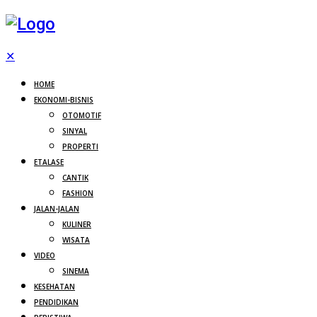
✕
HOME
EKONOMI-BISNIS
OTOMOTIF
SINYAL
PROPERTI
ETALASE
CANTIK
FASHION
JALAN-JALAN
KULINER
WISATA
VIDEO
SINEMA
KESEHATAN
PENDIDIKAN