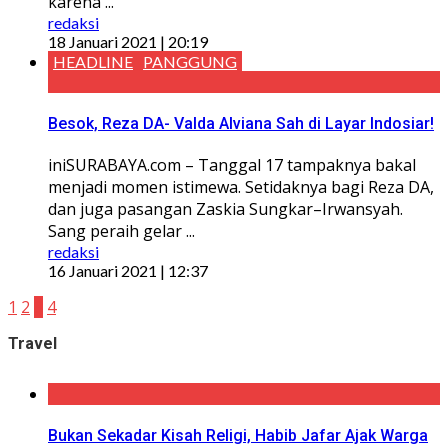
karena ...
redaksi
18 Januari 2021 | 20:19
HEADLINE
PANGGUNG
Besok, Reza DA- Valda Alviana Sah di Layar Indosiar!
iniSURABAYA.com – Tanggal 17 tampaknya bakal
menjadi momen istimewa. Setidaknya bagi Reza DA,
dan juga pasangan Zaskia Sungkar–Irwansyah.
Sang peraih gelar ...
redaksi
16 Januari 2021 | 12:37
1
2
3
4
Travel
Bukan Sekadar Kisah Religi, Habib Jafar Ajak Warga